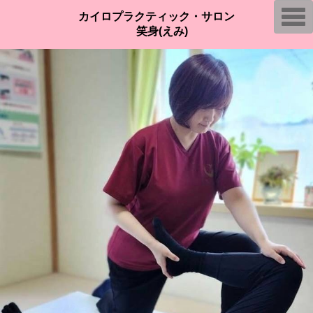
T
カイロプラクティック・サロン
o
笑身(えみ)
g
g
l
e
n
a
v
i
g
a
t
i
o
n